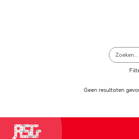
Fil
Geen resultaten gevon
Bezoek de homepagina van de scholen