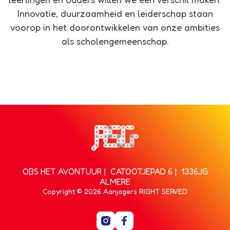
Innovatie, duurzaamheid en leiderschap staan
voorop in het doorontwikkelen van onze ambities
als scholengemeenschap.
Bezoek de homepagina van de s
OBS HET AVONTUUR
CATOOTJEPAD 6
1336JG
ALMERE
Copyright © 2026 Aanjagers RIGHT SERVED