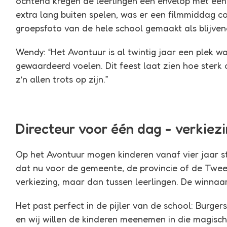
ochtend kregen de leerlingen een envelop met een 
extra lang buiten spelen, was er een filmmiddag 
groepsfoto van de hele school gemaakt als blijven
Wendy: “Het Avontuur is al twintig jaar een plek w
gewaardeerd voelen. Dit feest laat zien hoe ster
z’n allen trots op zijn.”
Directeur voor één dag - verkiez
Op het Avontuur mogen kinderen vanaf vier jaar st
dat nu voor de gemeente, de provincie of de Twee
verkiezing, maar dan tussen leerlingen. De winnaa
Het past perfect in de pijler van de school: Burger
en wij willen de kinderen meenemen in die magisc