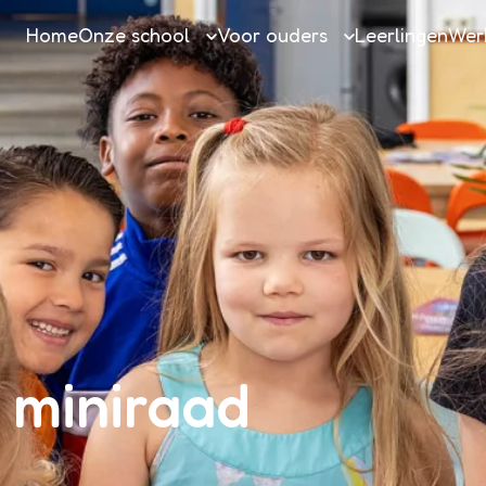
Home
Onze school
Voor ouders
Leerlingen
Werk
Onze school
Voor ouders
Opleidingsschool
Huidige ouders
Passend onderwijs
Nieuwe ouders
Team
Buitenschoolse opvang
Veiligheidshandboek
Vakanties en vrije dagen
Gedragscode
Klachten
Almeerse Scholen Groep
 miniraad