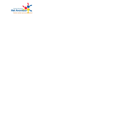
Avontuur
Het 
mee