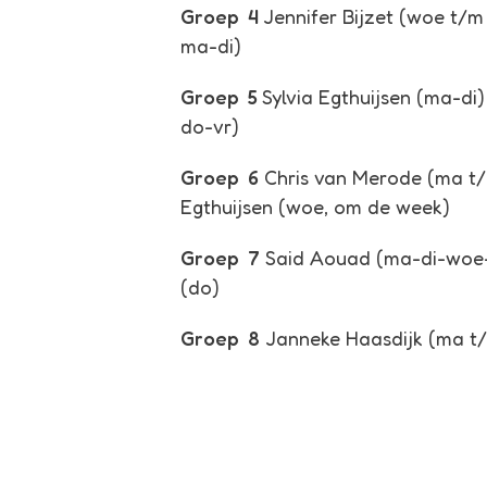
Groep
4
Jennifer Bijzet (woe t/m
ma-di)
Groep
5
Sylvia Egthuijsen (ma-di
do-vr)
Groep
6
Chris van Merode (ma t/m
Egthuijsen (woe, om de week)
Groep
7
Said Aouad (ma-di-woe-
(do)
Groep
8
Janneke Haasdijk (ma t/