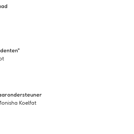
aad
udenten"
ot
raarondersteuner
Monisha Koelfat